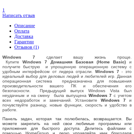
1
Написать отзыв
Описание
Оплата
Доставка
Гарантии
Отзывов (1)
W
indows 7
сделает вашу жизнь проще.
Купите
Windows
7
Домашняя Базовая (Home Basic)
и
получите быструю и упрощенную операционную систему с
удобным интерфейсом от лидера отрасли.
Windows
7
- это
идеальный выбор для деловых людей и любителей игр. Данная
операционная система предназначена для повышения
производительности вашего ПК и обеспечения его
безопасности. Предыдущий выпуск Windows Vista был
неудачным и на смену была выпущена
Windows 7
с учетом
всех недоработок и замечаний. Установите
Windows 7
и
почувствуйте разницу, новые функции, скорость и удобство в
работе.
Панель задач, которая так полюбилась, возвращается. Вы
можете закрепить на ней свои любимые программы или
приложения для быстрого доступа. Делитесь файлами с
помощью HomeGroup и легко управляйте ими благодаря